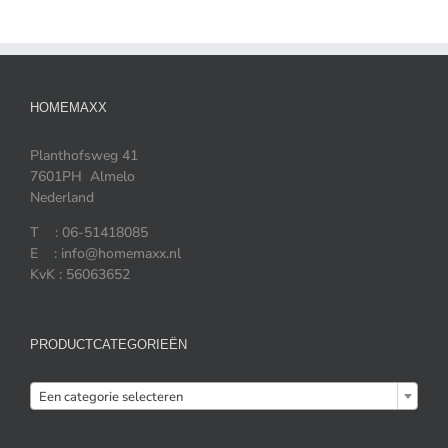
HOMEMAXX
Planthofsweg 41
7601PH Almelo
Nederland
T : 06-51418085
E : info@homemaxx.nl
KvK : 56063652
PRODUCTCATEGORIEËN

Een categorie selecteren