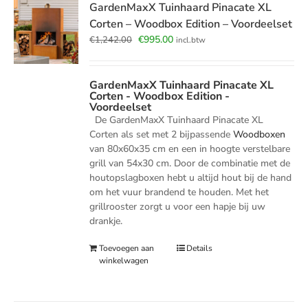
GardenMaxX Tuinhaard Pinacate XL
Corten – Woodbox Edition – Voordeelset
Oorspronkelijke
Huidige
€
995.00
€
1,242.00
incl.btw
prijs
prijs
was:
is:
€1,242.00.
€995.00.
GardenMaxX Tuinhaard Pinacate XL
Corten - Woodbox Edition -
Voordeelset
De GardenMaxX Tuinhaard Pinacate XL
Corten als set met 2 bijpassende
Woodboxen
van 80x60x35 cm en een in hoogte verstelbare
grill van 54x30 cm. Door de combinatie met de
houtopslagboxen hebt u altijd hout bij de hand
om het vuur brandend te houden. Met het
grillrooster zorgt u voor een hapje bij uw
drankje.
Toevoegen aan
Details
winkelwagen