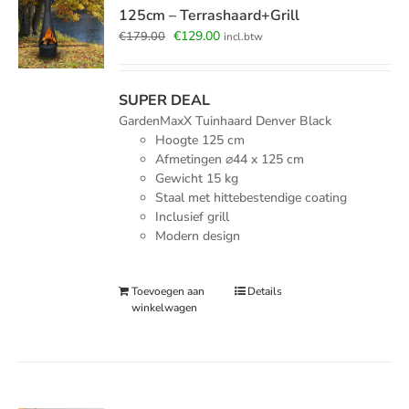
125cm – Terrashaard+Grill
Oorspronkelijke
Huidige
€
129.00
€
179.00
incl.btw
prijs
prijs
was:
is:
€179.00.
€129.00.
SUPER DEAL
GardenMaxX Tuinhaard Denver Black
Hoogte 125 cm
Afmetingen
⌀
44 x 125 cm
Gewicht 15 kg
Staal met hittebestendige coating
Inclusief grill
Modern design
Toevoegen aan
Details
winkelwagen