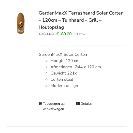
GardenMaxX Terrashaard Soler Corten
– 120cm – Tuinhaard – Grill –
Houtopslag
Oorspronkelijke
Huidige
€
189.00
€
299.00
incl.btw
prijs
prijs
was:
is:
€299.00.
€189.00.
GardenMaxX Soler Corten
Hoogte 120 cm
Afmetingen Ø44 x 120 cm
Gewicht 22 kg
Corten staal
Modern design
Toevoegen aan
Details
winkelwagen