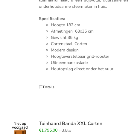
tuinhaard
haalt u een stijlvolle, duurzame en
onderhoudsarme sfeermaker in huis.
Specificaties:
Hoogte 182 cm
Afmetingen 63x35 cm
Gewicht 35 kg
Cortenstaal, Corten
Modern design
Hoogteverstelbaar grill-rooster
Uitneembare aslade
Houtopslag direct onder het vuur
Details
Tuinhaard Banda XXL Corten
Niet op
voorraad
€
1,795.00
incl.btw