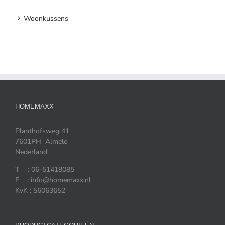
Woonkussens
HOMEMAXX
Planthofsweg 41
7601PH Almelo
Nederland
T : 06-51418085
E : info@homemaxx.nl
KvK : 56063652