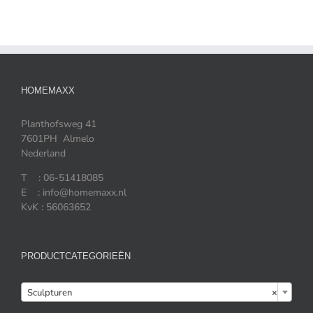
HOMEMAXX
Planthofsweg 41
7601PH Almelo
Nederland
T : 06-51418085
E : info@homemaxx.nl
KvK : 56063652
PRODUCTCATEGORIEËN

Sculpturen
×