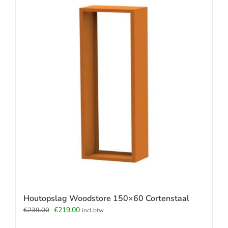
Houtopslag Woodstore 150×60 Cortenstaal
Oorspronkelijke
Huidige
€
219.00
€
239.00
incl.btw
prijs
prijs