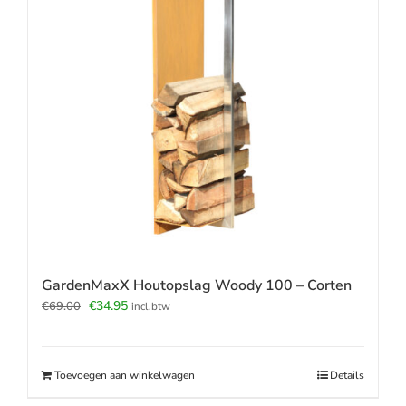
GardenMaxX Houtopslag Woody 100 – Corten
Oorspronkelijke
Huidige
€
34.95
€
69.00
incl.btw
prijs
prijs
was:
is:
€69.00.
€34.95.
Toevoegen aan winkelwagen
Details