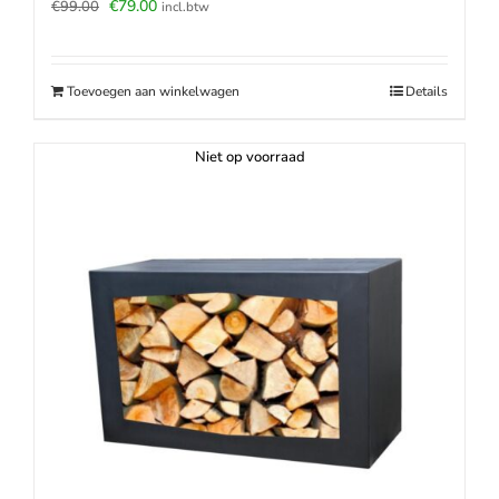
Oorspronkelijke
Huidige
€
79.00
€
99.00
incl.btw
prijs
prijs
was:
is:
€99.00.
€79.00.
Toevoegen aan winkelwagen
Details
Niet op voorraad