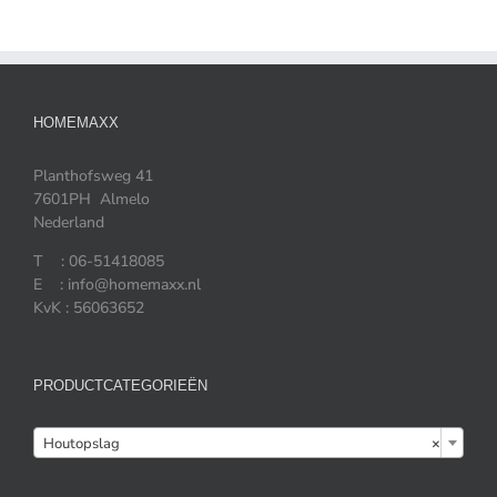
HOMEMAXX
Planthofsweg 41
7601PH Almelo
Nederland
T : 06-51418085
E : info@homemaxx.nl
KvK : 56063652
PRODUCTCATEGORIEËN

Houtopslag
×