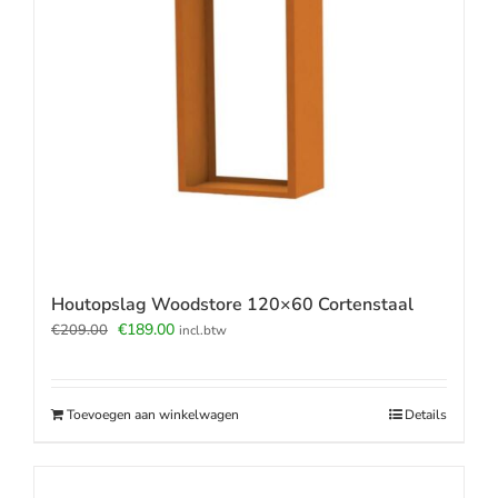
Houtopslag Woodstore 120×60 Cortenstaal
Oorspronkelijke
Huidige
€
189.00
€
209.00
incl.btw
prijs
prijs
was:
is:
€209.00.
€189.00.
Toevoegen aan winkelwagen
Details