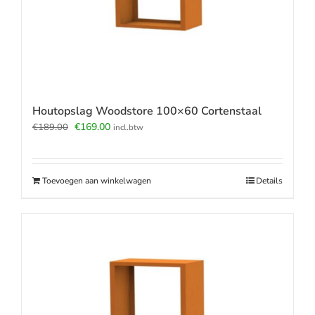
Houtopslag Woodstore 100×60 Cortenstaal
Oorspronkelijke
Huidige
€
169.00
€
189.00
incl.btw
prijs
prijs
was:
is:
€189.00.
€169.00.
Toevoegen aan winkelwagen
Details