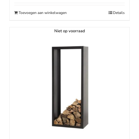
was:
is:
€239.00.
€219.00.
Toevoegen aan winkelwagen
Details
Niet op voorraad