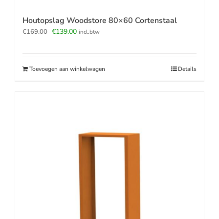
Houtopslag Woodstore 80×60 Cortenstaal
Oorspronkelijke
Huidige
€
139.00
€
169.00
incl.btw
prijs
prijs
was:
is:
€169.00.
€139.00.
Toevoegen aan winkelwagen
Details