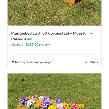
Plantenbed 120×60 Cortenstaal – Moestuin –
Raised-Bed
Oorspronkelijke
Huidige
€
189.00
€
219.00
incl.btw
prijs
prijs
was:
is:
€219.00.
€189.00.
Toevoegen aan winkelwagen
Details