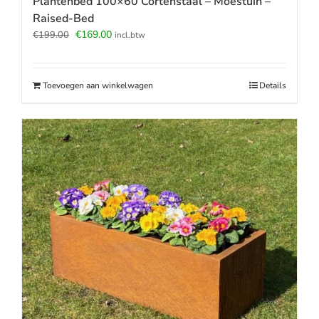
Plantenbed 100×60 Cortenstaal – Moestuin –
Raised-Bed
Oorspronkelijke
Huidige
€
169.00
€
199.00
incl.btw
prijs
prijs
was:
is:
€199.00.
€169.00.
Toevoegen aan winkelwagen
Details