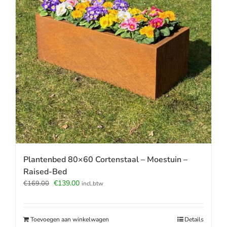
Plantenbed 80×60 Cortenstaal – Moestuin –
Raised-Bed
Oorspronkelijke
Huidige
€
139.00
€
169.00
incl.btw
prijs
prijs
was:
is:
€169.00.
€139.00.
Toevoegen aan winkelwagen
Details