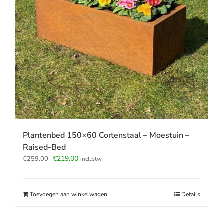
Plantenbed 150×60 Cortenstaal – Moestuin –
Raised-Bed
Oorspronkelijke
Huidige
€
219.00
€
259.00
incl.btw
prijs
prijs
was:
is:
€259.00.
€219.00.
Toevoegen aan winkelwagen
Details