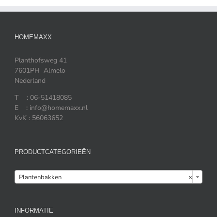
HOMEMAXX
Planthofsweg 41
7601PH Almelo
Nederland
T : 06-51418085
E : info@homemaxx.nl
KvK : 56063652
PRODUCTCATEGORIEËN

Plantenbakken
×
INFORMATIE