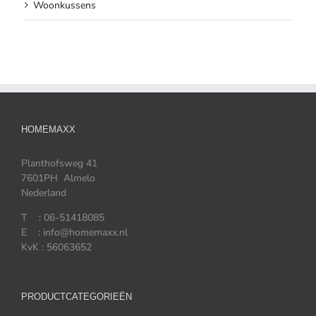
Woonkussens
HOMEMAXX
Planthofsweg 41
7601PH Almelo
Nederland
T : 06-51418085
E : info@homemaxx.nl
KvK : 56063652
PRODUCTCATEGORIEËN