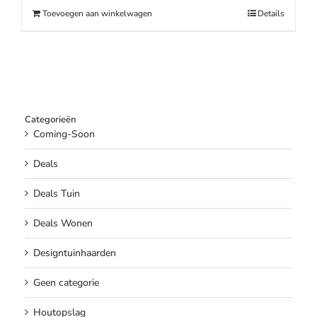
€259.00.
€219.00.
Toevoegen aan winkelwagen
Details
Categorieën
Coming-Soon
Deals
Deals Tuin
Deals Wonen
Designtuinhaarden
Geen categorie
Houtopslag