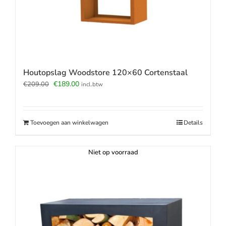
Houtopslag Woodstore 120×60 Cortenstaal
Oorspronkelijke
Huidige
€
189.00
€
209.00
incl.btw
prijs
prijs
was:
is:
€209.00.
€189.00.
Toevoegen aan winkelwagen
Details
Niet op voorraad