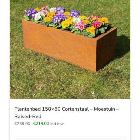
Plantenbed 150×60 Cortenstaal – Moestuin –
Raised-Bed
Oorspronkelijke
Huidige
€
219.00
€
259.00
incl.btw
prijs
prijs
was:
is: