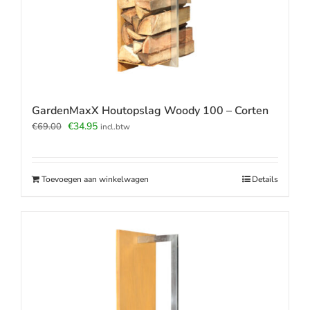
GardenMaxX Houtopslag Woody 100 – Corten
Oorspronkelijke
Huidige
€
34.95
€
69.00
incl.btw
prijs
prijs
was:
is:
€69.00.
€34.95.
Toevoegen aan winkelwagen
Details