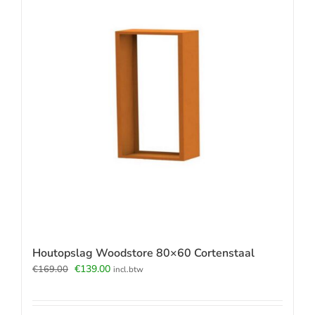
Houtopslag Woodstore 80×60 Cortenstaal
Oorspronkelijke
Huidige
€
139.00
€
169.00
incl.btw
prijs
prijs
was:
is:
€169.00.
€139.00.