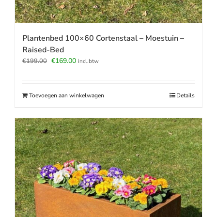
Plantenbed 100×60 Cortenstaal – Moestuin –
Raised-Bed
Oorspronkelijke
Huidige
€
169.00
€
199.00
incl.btw
prijs
prijs
was:
is:
€199.00.
€169.00.
Toevoegen aan winkelwagen
Details