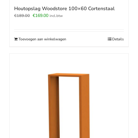
Houtopslag Woodstore 100×60 Cortenstaal
Oorspronkelijke
Huidige
€
169.00
€
189.00
incl.btw
prijs
prijs
was:
is:
€189.00.
€169.00.
Toevoegen aan winkelwagen
Details