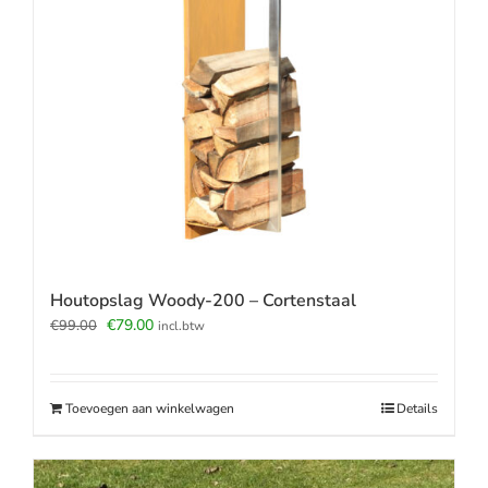
Houtopslag Woody-200 – Cortenstaal
Oorspronkelijke
Huidige
€
79.00
€
99.00
incl.btw
prijs
prijs
was:
is:
€99.00.
€79.00.
Toevoegen aan winkelwagen
Details