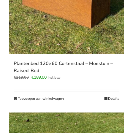
Plantenbed 120×60 Cortenstaal – Moestuin –
Raised-Bed
Oorspronkelijke
Huidige
€
189.00
€
219.00
incl.btw
prijs
prijs
was:
is:
€219.00.
€189.00.
Toevoegen aan winkelwagen
Details