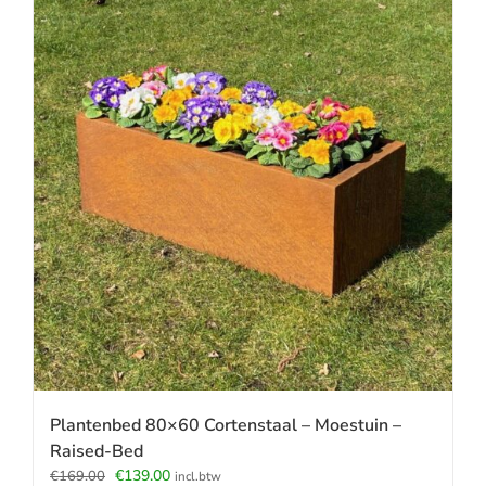
Plantenbed 80×60 Cortenstaal – Moestuin –
Raised-Bed
Oorspronkelijke
Huidige
€
139.00
€
169.00
incl.btw