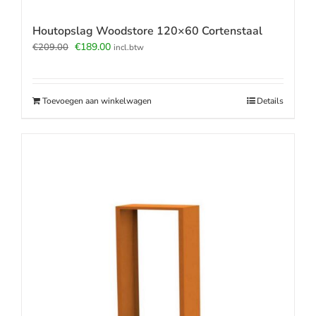
Houtopslag Woodstore 120×60 Cortenstaal
Oorspronkelijke
Huidige
€
189.00
€
209.00
incl.btw
prijs
prijs
was:
is:
€209.00.
€189.00.
Toevoegen aan winkelwagen
Details