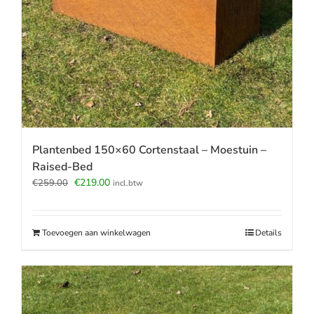
Plantenbed 150×60 Cortenstaal – Moestuin –
Raised-Bed
Oorspronkelijke
Huidige
€
219.00
€
259.00
incl.btw
prijs
prijs
was:
is:
€259.00.
€219.00.
Toevoegen aan winkelwagen
Details