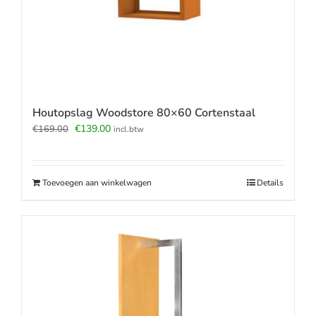
Houtopslag Woodstore 80×60 Cortenstaal
Oorspronkelijke
Huidige
€
139.00
€
169.00
incl.btw
prijs
prijs
was:
is:
€169.00.
€139.00.
Toevoegen aan winkelwagen
Details