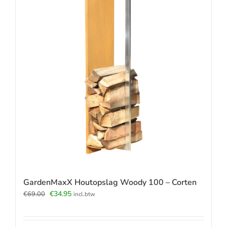
GardenMaxX Houtopslag Woody 100 – Corten
Oorspronkelijke
Huidige
€
34.95
€
69.00
incl.btw
prijs
prijs
was:
is:
€69.00.
€34.95.