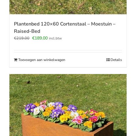
Plantenbed 120×60 Cortenstaal – Moestuin –
Raised-Bed
Oorspronkelijke
Huidige
€
189.00
€
219.00
incl.btw
prijs
prijs
was:
is:
€219.00.
€189.00.
Toevoegen aan winkelwagen
Details