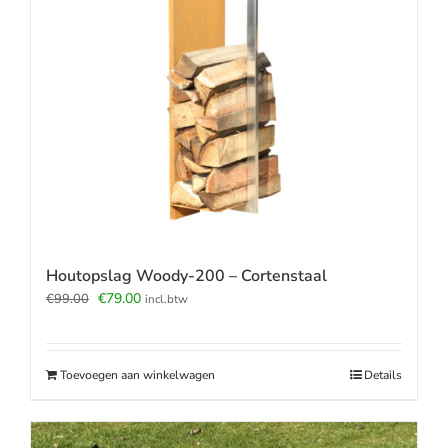
Houtopslag Woody-200 – Cortenstaal
Oorspronkelijke
Huidige
€
79.00
€
99.00
incl.btw
prijs
prijs
was:
is:
€99.00.
€79.00.
Toevoegen aan winkelwagen
Details