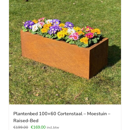
Plantenbed 100×60 Cortenstaal – Moestuin –
Raised-Bed
Oorspronkelijke
Huidige
€
169.00
€
199.00
incl.btw