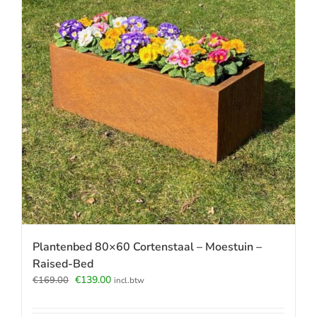
Plantenbed 80×60 Cortenstaal – Moestuin –
Raised-Bed
Oorspronkelijke
Huidige
€
139.00
€
169.00
incl.btw
prijs
prijs
was:
is: