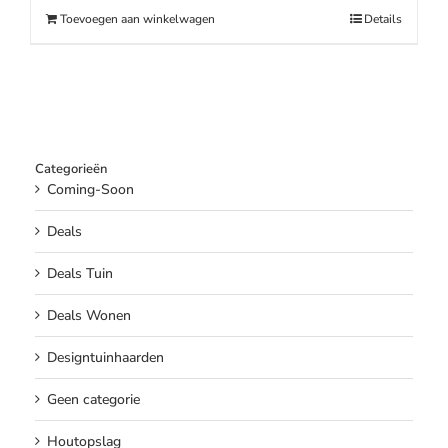
€169.00.
€139.00.
Toevoegen aan winkelwagen
Details
Categorieën
Coming-Soon
Deals
Deals Tuin
Deals Wonen
Designtuinhaarden
Geen categorie
Houtopslag