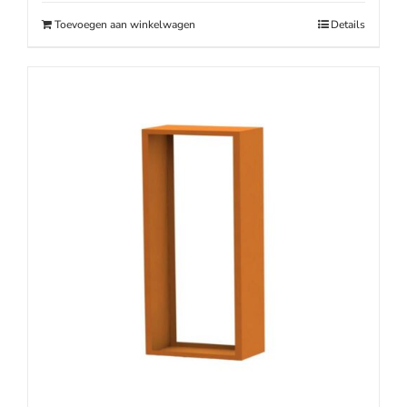
€189.00.
€169.00.
Toevoegen aan winkelwagen
Details