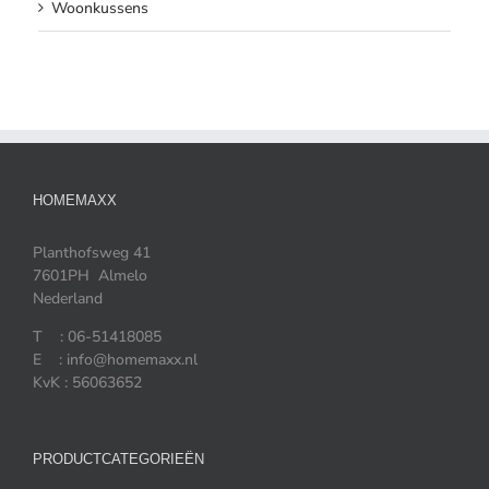
Woonkussens
HOMEMAXX
Planthofsweg 41
7601PH Almelo
Nederland
T : 06-51418085
E : info@homemaxx.nl
KvK : 56063652
PRODUCTCATEGORIEËN