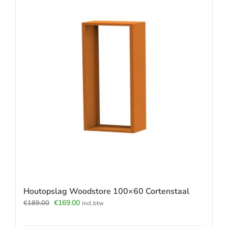
Houtopslag Woodstore 100×60 Cortenstaal
Oorspronkelijke
Huidige
€
169.00
€
189.00
incl.btw
prijs
prijs
was:
is: