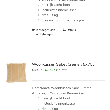
heerlijk zacht bont
inclusief binnenkussen
ritssluiting
luxe micro mink achterzijde
Toevoegen aan
Details
winkelwagen
Woonkussen Sabel Creme 75x75cm
Oorspronkelijke
Huidige
€
29.95
€
39.95
incl.btw
prijs
prijs
was:
is:
€39.95.
€29.95.
HomeMaxX Woonkussen Sabel Creme
Afmeting : 75 x 75 cm Kenmerken :
heerlijk zacht bont
inclusief binnenkussen
ritssluiting