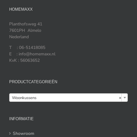
HOMEMAXX
Planthofsweg 41
7601PH Almelo
Nederland
T : 06-51418085
E : info@homemaxx.nl
KvK : 56063652
PRODUCTCATEGORIEËN

Woonkussens
×
INFORMATIE
Showroom