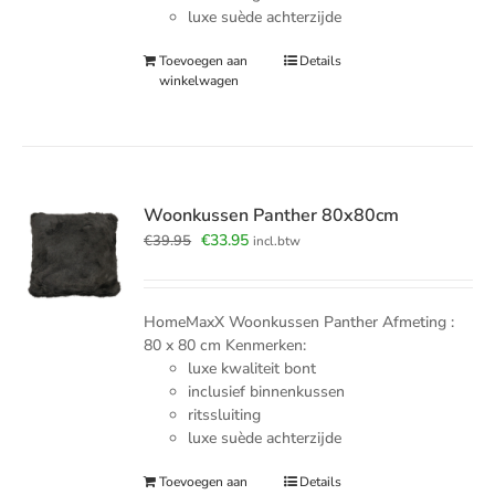
luxe suède achterzijde
Toevoegen aan
Details
winkelwagen
Woonkussen Panther 80x80cm
Oorspronkelijke
Huidige
€
33.95
€
39.95
incl.btw
prijs
prijs
was:
is:
€39.95.
€33.95.
HomeMaxX Woonkussen Panther Afmeting :
80 x 80 cm Kenmerken:
luxe kwaliteit bont
inclusief binnenkussen
ritssluiting
luxe suède achterzijde
Toevoegen aan
Details