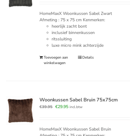
was:
is:
€39.95.
€29.95.
HomeMaxX Woonkussen Sabel Zwart
Afmeting : 75 x 75 cm Kenmerken:
heerlijk zacht bont
inclusief binnenkussen
ritssluiting
luxe micro mink achterzijde
Toevoegen aan
Details
winkelwagen
Woonkussen Sabel Bruin 75x75cm
Oorspronkelijke
Huidige
€
29.95
€
39.95
incl.btw
prijs
prijs
was:
is:
€39.95.
€29.95.
HomeMaxX Woonkussen Sabel Bruin
Afmeting : 75 x 75 cm Kenmerken: