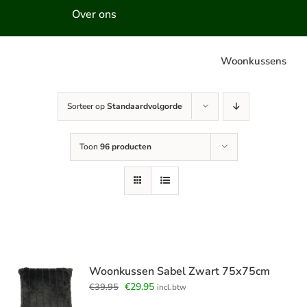
Over ons
Woonkussens
Sorteer op
Standaardvolgorde
Toon
96 producten
Woonkussen Sabel Zwart 75x75cm
Oorspronkelijke
Huidige
€
29.95
€
39.95
incl.btw
prijs
prijs