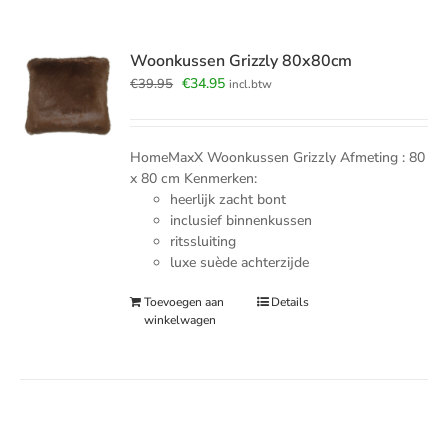
Woonkussen Grizzly 80x80cm
Oorspronkelijke
Huidige
€
34.95
€
39.95
incl.btw
prijs
prijs
was:
is:
€39.95.
€34.95.
HomeMaxX Woonkussen Grizzly Afmeting : 80
x 80 cm Kenmerken:
heerlijk zacht bont
inclusief binnenkussen
ritssluiting
luxe suède achterzijde
Toevoegen aan
Details
winkelwagen