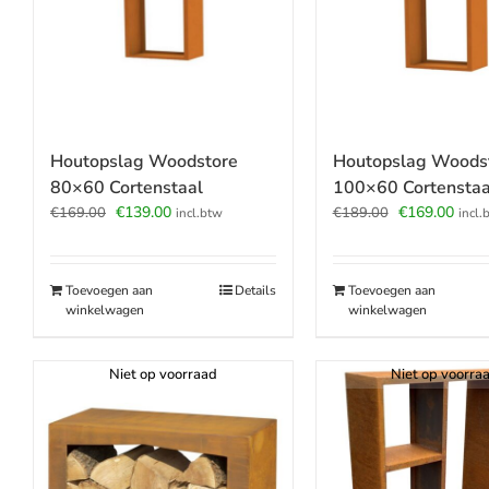
Houtopslag Woodstore
Houtopslag Woods
80×60 Cortenstaal
100×60 Cortenstaa
Oorspronkelijke
Huidige
Oorspronkeli
Huid
€
139.00
€
169.00
€
169.00
€
189.00
incl.btw
incl.
prijs
prijs
prijs
prijs
was:
is:
was:
is:
€169.00.
€139.00.
€189.00.
€169
Toevoegen aan
Details
Toevoegen aan
winkelwagen
winkelwagen
Niet op voorraad
Niet op voorra