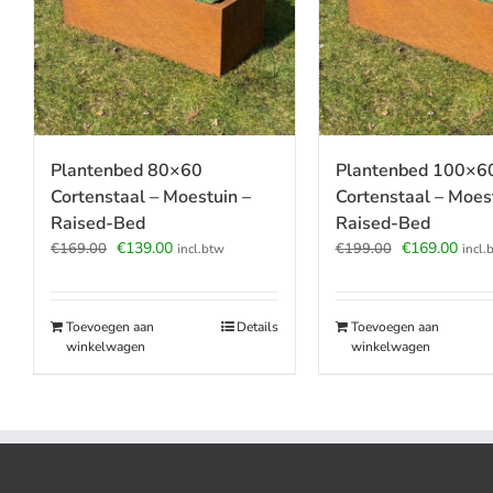
Plantenbed 80×60
Plantenbed 100×6
Cortenstaal – Moestuin –
Cortenstaal – Moes
Raised-Bed
Raised-Bed
Oorspronkelijke
Huidige
Oorspronkeli
Huid
€
139.00
€
169.00
€
169.00
€
199.00
incl.btw
incl.
prijs
prijs
prijs
prijs
was:
is:
was:
is:
€169.00.
€139.00.
€199.00.
€169
Toevoegen aan
Details
Toevoegen aan
winkelwagen
winkelwagen