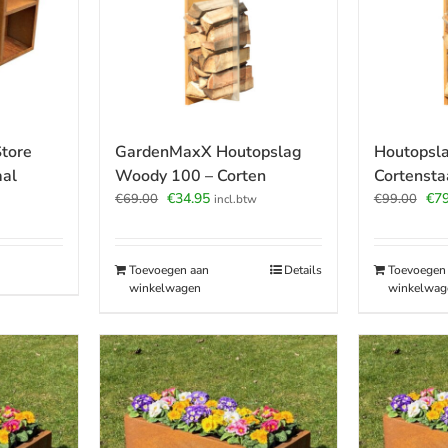
tore
GardenMaxX Houtopslag
Houtopsl
al
Woody 100 – Corten
Cortensta
Oorspronkelijke
Huidige
Oor
€
34.95
€
79
€
69.00
€
99.00
incl.btw
prijs
prijs
prij
was:
is:
was
€69.00.
€34.95.
€99
Toevoegen aan
Details
Toevoegen
winkelwagen
winkelwag