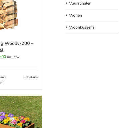
Vuurschalen
Wonen
Woonkussens
ag Woody-200 –
al
spronkelijke
Huidige
.00
incl.btw
s
prijs
:
is:
.00.
€79.00.
 aan
Details
en