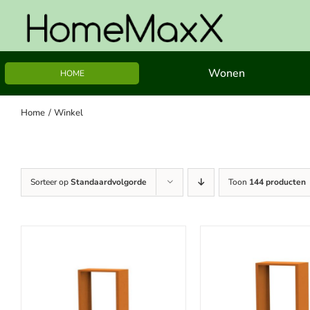
Ga
naar
inhoud
Wonen
HOME
Home
Winkel
Sorteer op
Standaardvolgorde
Toon
144 producten