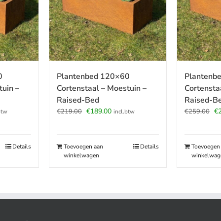
0
Plantenbed 120×60
Plantenb
tuin –
Cortenstaal – Moestuin –
Cortensta
Raised-Bed
Raised-B
jke
ige
Oorspronkelijke
Huidige
Oo
€
189.00
€
€
219.00
€
259.00
btw
incl.btw
prijs
prijs
pr
was:
is:
wa
.00.
€219.00.
€189.00.
€2
Details
Toevoegen aan
Details
Toevoegen
winkelwagen
winkelwag