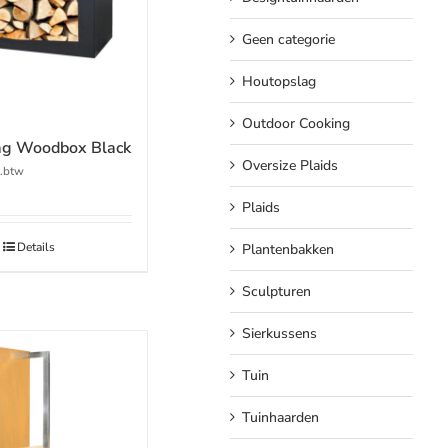
Geen categorie
Houtopslag
Outdoor Cooking
ag Woodbox Black
Oversize Plaids
l.btw
Plaids
Details
Plantenbakken
Sculpturen
Sierkussens
Tuin
Tuinhaarden