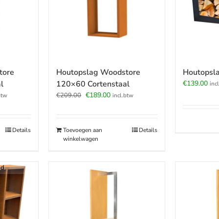
tore
Houtopslag Woodstore
Houtopsl
l
120×60 Cortenstaal
€
139.00
inc
jke
ige
Oorspronkelijke
Huidige
€
189.00
€
209.00
btw
incl.btw
prijs
prijs
was:
is:
.00.
€209.00.
€189.00.
Details
Toevoegen aan
Details
winkelwagen
ad