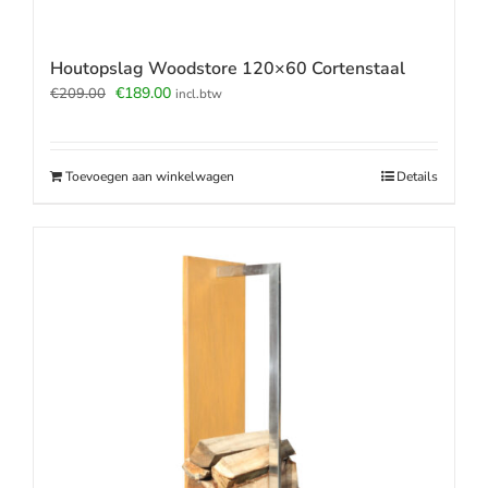
Houtopslag Woodstore 120×60 Cortenstaal
Oorspronkelijke
Huidige
€
189.00
€
209.00
incl.btw
prijs
prijs
was:
is:
€209.00.
€189.00.
Toevoegen aan winkelwagen
Details