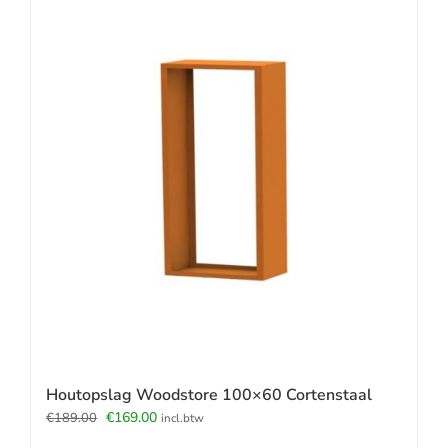
Houtopslag Woodstore 100×60 Cortenstaal
Oorspronkelijke
Huidige
€
169.00
€
189.00
incl.btw
prijs
prijs