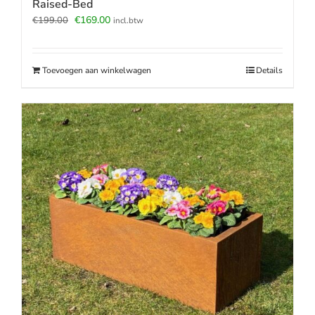
Raised-Bed
Oorspronkelijke
Huidige
€
169.00
€
199.00
incl.btw
prijs
prijs
was:
is:
€199.00.
€169.00.
Toevoegen aan winkelwagen
Details