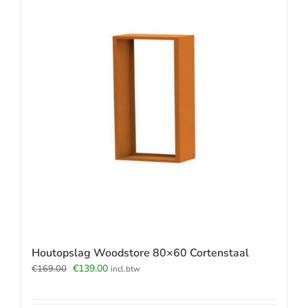
Houtopslag Woodstore 80×60 Cortenstaal
Oorspronkelijke
Huidige
€
139.00
€
169.00
incl.btw
prijs
prijs
was:
is: