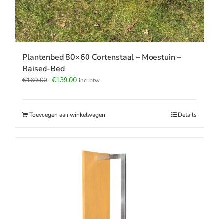
Plantenbed 80×60 Cortenstaal – Moestuin –
Raised-Bed
Oorspronkelijke
Huidige
€
139.00
€
169.00
incl.btw
prijs
prijs
was:
is:
€169.00.
€139.00.
Toevoegen aan winkelwagen
Details