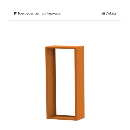
was:
is:
€189.00.
€169.00.
Toevoegen aan winkelwagen
Details