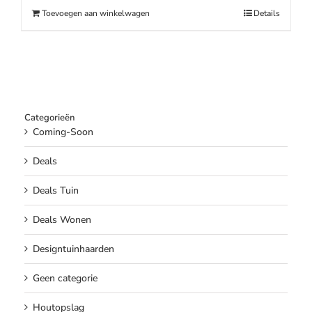
€169.00.
€139.00.
Toevoegen aan winkelwagen
Details
Categorieën
Coming-Soon
Deals
Deals Tuin
Deals Wonen
Designtuinhaarden
Geen categorie
Houtopslag