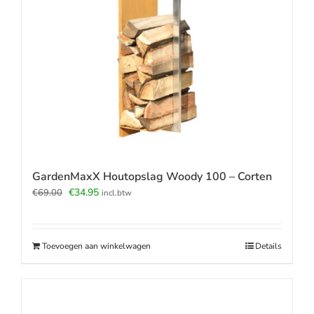
GardenMaxX Houtopslag Woody 100 – Corten
Oorspronkelijke
Huidige
€
34.95
€
69.00
incl.btw
prijs
prijs
was:
is:
€69.00.
€34.95.
Toevoegen aan winkelwagen
Details