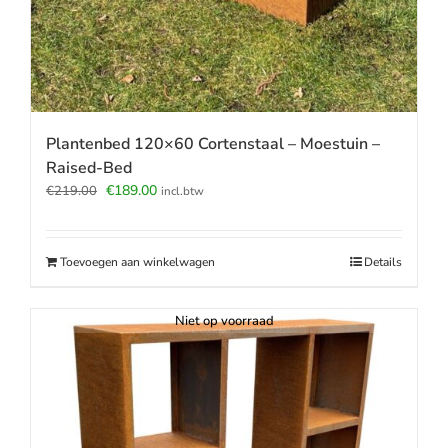
Plantenbed 120×60 Cortenstaal – Moestuin –
Raised-Bed
Oorspronkelijke
Huidige
€
189.00
€
219.00
incl.btw
prijs
prijs
was:
is:
€219.00.
€189.00.
Toevoegen aan winkelwagen
Details
Niet op voorraad