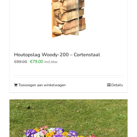
Houtopslag Woody-200 – Cortenstaal
Oorspronkelijke
Huidige
€
79.00
€
99.00
incl.btw
prijs
prijs
was:
is:
€99.00.
€79.00.
Toevoegen aan winkelwagen
Details