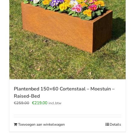
Plantenbed 150×60 Cortenstaal – Moestuin –
Raised-Bed
Oorspronkelijke
Huidige
€
219.00
€
259.00
incl.btw
prijs
prijs
was:
is:
€259.00.
€219.00.
Toevoegen aan winkelwagen
Details