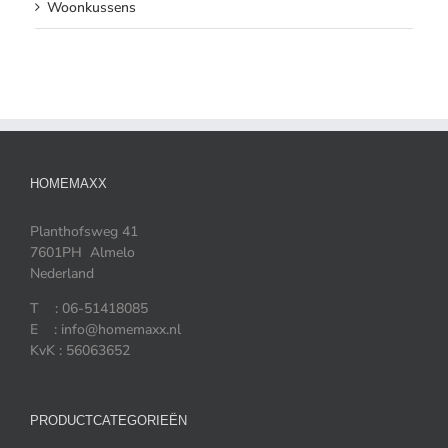
Woonkussens
HOMEMAXX
Planthofsweg 41
7601PH Almelo
Nederland
T : 06-51418085
E : info@homemaxx.nl
KvK : 56063652
PRODUCTCATEGORIEËN