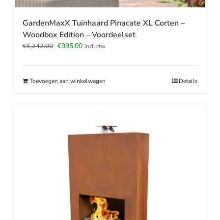
GardenMaxX Tuinhaard Pinacate XL Corten –
Woodbox Edition – Voordeelset
Oorspronkelijke
Huidige
€
995.00
€
1,242.00
incl.btw
prijs
prijs
was:
is:
€1,242.00.
€995.00.
Toevoegen aan winkelwagen
Details