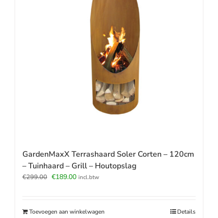
GardenMaxX Terrashaard Soler Corten – 120cm
– Tuinhaard – Grill – Houtopslag
Oorspronkelijke
Huidige
€
189.00
€
299.00
incl.btw
prijs
prijs
was:
is:
€299.00.
€189.00.
Toevoegen aan winkelwagen
Details