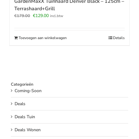
GardenMaxX Tuinhaard Denver Black – 125cm –
Terrashaard+Grill
Oorspronkelijke
Huidige
€
129.00
€
179.00
incl.btw
prijs
prijs
was:
is:
€179.00.
€129.00.
Toevoegen aan winkelwagen
Details
Categorieën
Coming-Soon
Deals
Deals Tuin
Deals Wonen