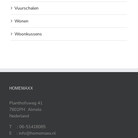
Vuurschalen
Wonen
Woonkussens
HOMEMAXX
Planthofsweg 41
7601PH Almelo
Nederland
T : 06-51418085
E : info@homemaxx.nl