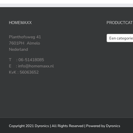
HOMEMAXX
PRODUCTCAT
Planthofsweg 41
Een categorie
7601PH Almelo
Nederland
T : 06-51418085
E : info@homemaxx.nl
KvK : 56063652
Copyright 2021 Dyronics | All Rights Reserved | Powered by
Dyronics