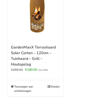
GardenMaxX Terrashaard
Soler Corten – 120cm –
Tuinhaard – Grill –
Houtopslag
Oorspronkelijke
Huidige
€
189.00
€
299.00
incl.btw
prijs
prijs
was:
is:
€299.00.
€189.00.
Toevoegen aan
Details
winkelwagen