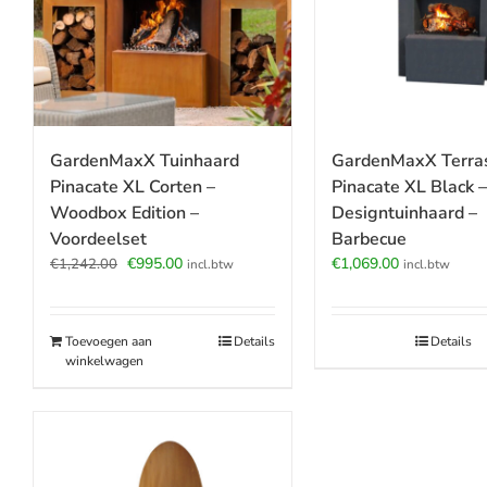
GardenMaxX Tuinhaard
GardenMaxX Terra
Pinacate XL Corten –
Pinacate XL Black –
Woodbox Edition –
Designtuinhaard –
Voordeelset
Barbecue
Oorspronkelijke
Huidige
€
995.00
€
1,069.00
€
1,242.00
incl.btw
incl.btw
prijs
prijs
was:
is:
€1,242.00.
€995.00.
Toevoegen aan
Details
Details
winkelwagen