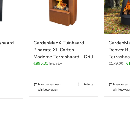
shaard
GardenMaxX Tuinhaard
GardenMa
Pinacate XL Corten –
Denver Bl
Moderne Terrashaard – Grill
Terrashaa
Oo
€
895.00
€
€
179.00
incl.btw
pr
wa
€1
Toevoegen aan
Details
Toevoegen
winkelwagen
winkelwag