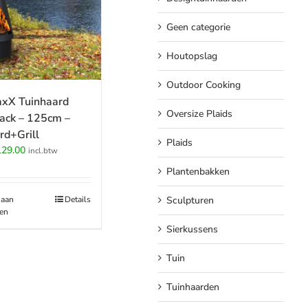
Geen categorie
Houtopslag
Outdoor Cooking
xX Tuinhaard
Oversize Plaids
ack – 125cm –
rd+Grill
Plaids
rspronkelijke
Huidige
129.00
incl.btw
ijs
prijs
Plantenbakken
s:
is:
79.00.
€129.00.
 aan
Details
Sculpturen
en
Sierkussens
Tuin
Tuinhaarden