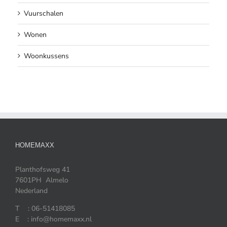
Vuurschalen
Wonen
Woonkussens
HOMEMAXX
Planthofsweg 41
7601PH Almelo
Nederland
T : 06-51418085
E : info@homemaxx.nl