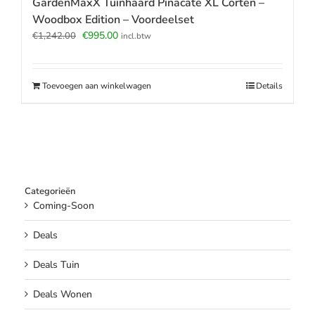
GardenMaxX Tuinhaard Pinacate XL Corten –
Woodbox Edition – Voordeelset
Oorspronkelijke
Huidige
€
995.00
€
1,242.00
incl.btw
prijs
prijs
was:
is:
€1,242.00.
€995.00.
Toevoegen aan winkelwagen
Details
Categorieën
Coming-Soon
Deals
Deals Tuin
Deals Wonen