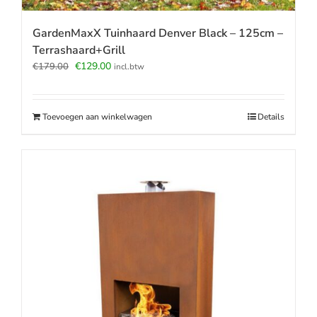
GardenMaxX Tuinhaard Denver Black – 125cm –
Terrashaard+Grill
Oorspronkelijke
Huidige
€
129.00
€
179.00
incl.btw
prijs
prijs
was:
is:
€179.00.
€129.00.
Toevoegen aan winkelwagen
Details