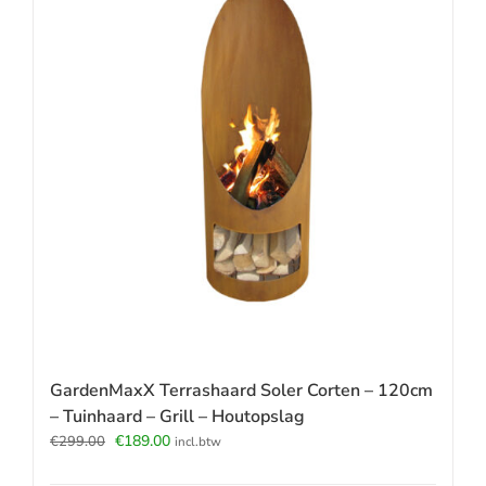
GardenMaxX Terrashaard Soler Corten – 120cm
– Tuinhaard – Grill – Houtopslag
Oorspronkelijke
Huidige
€
189.00
€
299.00
incl.btw
prijs
prijs
was:
is: