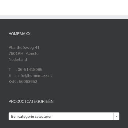
HOMEMAXX
Planthofsweg 41
7601PH Almelo
Nederland
T : 06-51418085
E : info@homemaxx.nl
KvK : 56063652
PRODUCTCATEGORIEËN

Een categorie selecteren