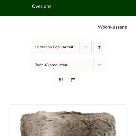
Over ons
Woonkussens
Sorteer op
Populariteit
Toon
48 producten