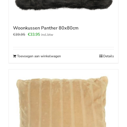
Woonkussen Panther 80x80cm
Oorspronkelijke
Huidige
€
33.95
€
39.95
incl.btw
prijs
prijs
was:
is:
€39.95.
€33.95.
Toevoegen aan winkelwagen
Details