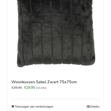
Woonkussen Sabel Zwart 75x75cm
Oorspronkelijke
Huidige
€
29.95
€
39.95
incl.btw
prijs
prijs
was:
is:
€39.95.
€29.95.
Toevoegen aan winkelwagen
Details