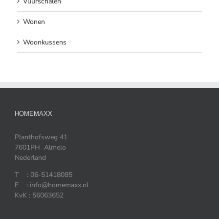
Vuurschalen
Wonen
Woonkussens
HOMEMAXX
Planthofsweg 41
7601PH Almelo
Nederland
T : 06-51418085
E : info@homemaxx.nl
KvK : 56063652