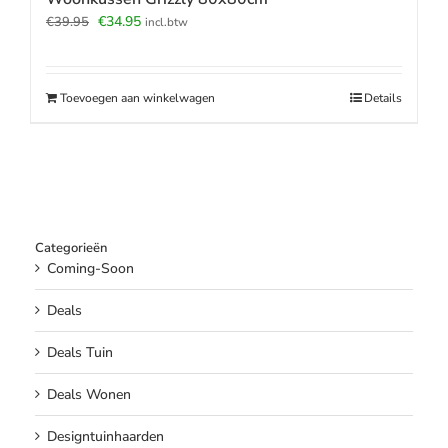
Oorspronkelijke
Huidige
€
34.95
€
39.95
incl.btw
prijs
prijs
was:
is:
€39.95.
€34.95.
Toevoegen aan winkelwagen
Details
Categorieën
Coming-Soon
Deals
Deals Tuin
Deals Wonen
Designtuinhaarden